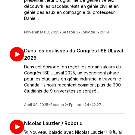
présentent leur programme de génie ! Venez
découvrir les baccalauréats en génie civil et en
génie des eaux en compagnie du professeur
Daniel...
November 08, 2025
•
Season 3
•
Episode 1
•
26:19
Dans les coulisses du Congrès IISE ULaval
2025
Dans cet épisode, on reçoit les organisateurs du
Congrès IISE ULaval 2025, un événement phare
pour les étudiants en génie industriel à travers le
Canada. Ils nous racontent comment plus de 300
étudiants de 9 universités se sont ré...
April 09, 2025
•
Season 2
•
Episode 24
•
42:27
Nicolas Lauzier / Robotiq
🚀 Nouveau balado avec Nicolas Lauzier ! 🤖🎙️J’ai