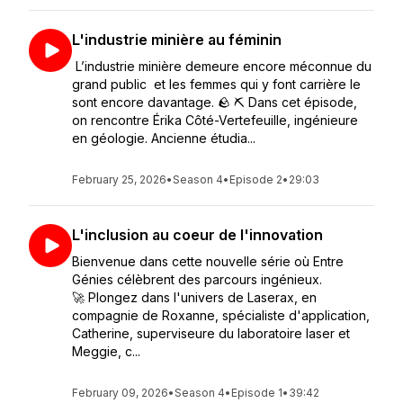
L'industrie minière au féminin
L’industrie minière demeure encore méconnue du
grand public et les femmes qui y font carrière le
sont encore davantage. 🪨 ⛏️ Dans cet épisode,
on rencontre Érika Côté-Vertefeuille, ingénieure
en géologie. Ancienne étudia...
February 25, 2026
•
Season 4
•
Episode 2
•
29:03
L'inclusion au coeur de l'innovation
Bienvenue dans cette nouvelle série où Entre
Génies célèbrent des parcours ingénieux.
🚀 Plongez dans l'univers de Laserax, en
compagnie de Roxanne, spécialiste d'application,
Catherine, superviseure du laboratoire laser et
Meggie, c...
February 09, 2026
•
Season 4
•
Episode 1
•
39:42