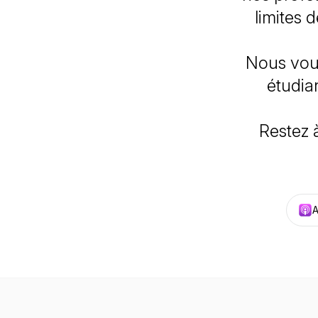
limites 
Nous vous
étudia
Restez 
A