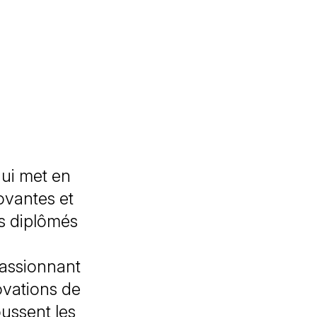
ui met en
novantes et
rs diplômés
assionnant
ovations de
ussent les