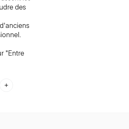
oudre des
 d'anciens
ionnel.
r "Entre
Follow on other platforms